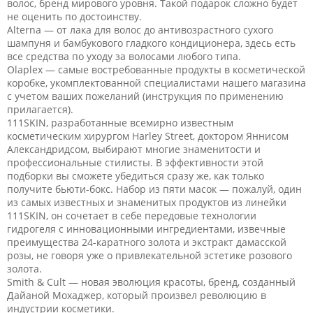
волос, бренд мирового уровня. Такой подарок сложно будет
не оценить по достоинству.
Alterna — от лака для волос до антивозрастного сухого
шампуня и бамбукового гладкого кондиционера, здесь есть
все средства по уходу за волосами любого типа.
Olaplex — самые востребованные продукты в косметической
коробке, укомплектованной специалистами нашего магазина
с учетом ваших пожеланий (инструкция по применению
прилагается).
111SKIN, разработанные всемирно известным
косметическим хирургом Harley Street, доктором Яннисом
Александридсом, выбирают многие знаменитости и
профессиональные стилисты. В эффективности этой
подборки вы сможете убедиться сразу же, как только
получите бьюти-бокс. Набор из пяти масок — пожалуй, один
из самых известных и знаменитых продуктов из линейки
111SKIN, он сочетает в себе передовые технологии
гидрогеля с инновационными ингредиентами, извечные
преимущества 24-каратного золота и экстракт дамасской
розы, не говоря уже о привлекательной эстетике розового
золота.
Smith & Cult — новая эволюция красоты, бренд, созданный
Дайаной Мохаджер, который произвел революцию в
индустрии косметики.