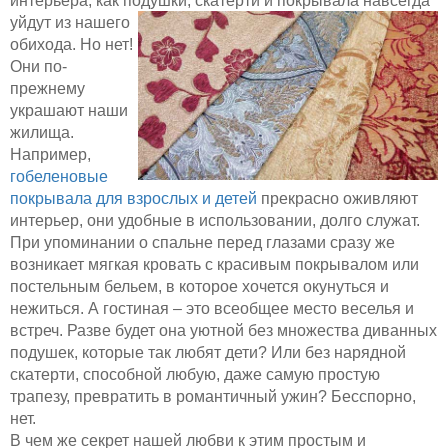
интерьера, как подушки, скатерти и покрывала навсегда
уйдут
из нашего
обихода. Но нет!
Они по-
прежнему
украшают наши
жилища.
Например,
гобеленовые
покрывала для взрослых и детей
прекрасно оживляют
интерьер, они удобные в использовании, долго служат.
При упоминании о спальне перед глазами сразу же
возникает мягкая кровать с красивым покрывалом или
постельным бельем, в которое хочется окунуться и
нежиться. А гостиная – это всеобщее место веселья и
встреч. Разве будет она уютной без множества диванных
подушек, которые так любят дети? Или без нарядной
скатерти, способной любую, даже самую простую
трапезу, превратить в романтичный ужин? Бесспорно,
нет.
В чем же секрет нашей любви к этим простым и