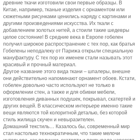
древние ткачи изготовили свои первые образцы. В
Китае, например, тканые изделия с орнаментом или
сюжетными рисунками ценились наряду с картинами и
другими произведениями искусства. Их ткали с
добавлением золотых нитей, а стоили такие шедевры
целое состояние! В средние века в Европе гобелен
получил широкое распространение с тех пор, как братья
Гобелены неподалеку от Парижа открыли специальную
мануфактуру. С тех пор их именем стали называть этот
красивый и прочный материал.
Другое название этого вида ткани – шпалеры, внешне
они действительно напоминают орнамент обоев. Кстати,
гобелен довольно часто используют не только в
оформлении стен, а также и для обивки мебели,
изготовления диванных подушек, покрывал, скатертей и
других вещей. В классическом интерьере именно такие
вещи являются той колоритной деталью, без которой
стиль жилища скучен и невыразителен.
Домашний текстиль… Казалось бы, современный мир
стал настолько технократичным, что такие мелочи