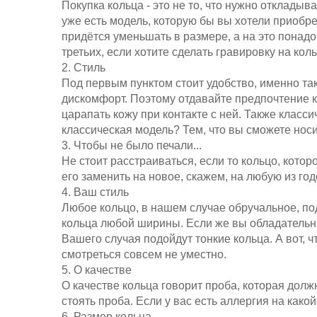
Покупка кольца - это не то, что нужно откладыва
уже есть модель, которую бы вы хотели приобрес
придётся уменьшать в размере, а на это понадо
третьих, если хотите сделать гравировку на кол
2. Стиль
Под первым пунктом стоит удобство, именно та
дискомфорт. Поэтому отдавайте предпочтение кл
царапать кожу при контакте с ней. Также класс
классическая модель? Тем, что вы сможете носит
3. Чтобы не было печали...
Не стоит расстраиваться, если то кольцо, кото
его заменить на новое, скажем, на любую из го
4. Ваш стиль
Любое кольцо, в нашем случае обручальное, по
кольца любой ширины. Если же вы обладательниц
Вашего случая подойдут тонкие кольца. А вот, ч
смотреться совсем не уместно.
5. О качестве
О качестве кольца говорит проба, которая долж
стоять проба. Если у вас есть аллергия на како
6. Размер кольца