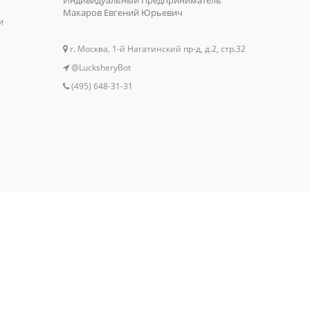
Макаров Евгений Юрьевич
и
г. Москва, 1-й Нагатинский пр-д, д.2, стр.32
@LucksheryBot
(495) 648-31-31