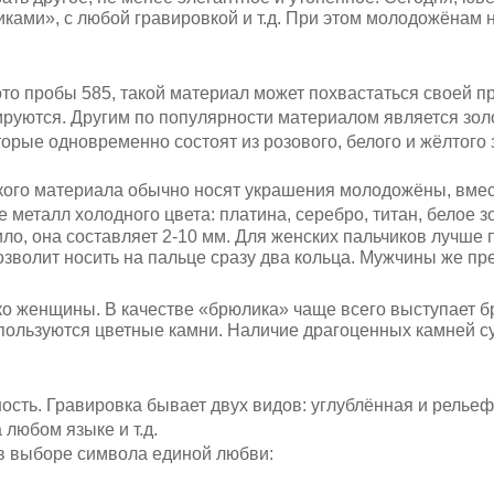
ками», с любой гравировкой и т.д. При этом молодожёнам 
 пробы 585, такой материал может похвастаться своей про
руются. Другим по популярности материалом является золо
торые одновременно состоят из розового, белого и жёлтого 
акого материала обычно носят украшения молодожёны, вмес
 металл холодного цвета: платина, серебро, титан, белое з
ило, она составляет 2-10 мм. Для женских пальчиков лучше
озволит носить на пальце сразу два кольца. Мужчины же пр
ько женщины. В качестве «брюлика» чаще всего выступает 
пользуются цветные камни. Наличие драгоценных камней с
ость. Гравировка бывает двух видов: углублённая и рельеф
любом языке и т.д.
выборе символа единой любви: