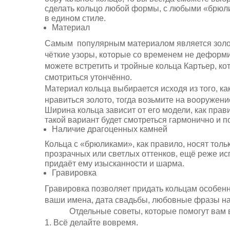
сделать кольцо любой формы, с любыми «брюли
в едином стиле.
Материал
Самым популярным материалом является золото
чёткие узоры, которые со временем не деформи
можете встретить и тройные кольца Картьер, ко
смотриться утончённо.
Материал кольца выбирается исходя из того, к
нравиться золото, тогда возьмите на вооружение
Ширина кольца зависит от его модели, как прав
такой вариант будет смотреться гармонично и п
Наличие драгоценных камней
Кольца с «брюликами», как правило, носят тол
прозрачных или светлых оттенков, ещё реже ис
придаёт ему изысканности и шарма.
Гравировка
Гравировка позволяет придать кольцам особенн
ваши имена, дата свадьбы, любовные фразы на 
Отдельные советы, которые помогут вам в 
1. Всё делайте вовремя.