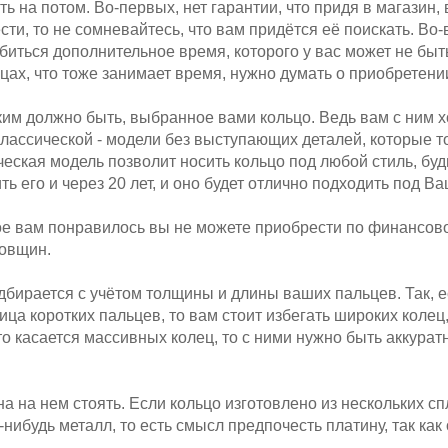
ть на потом. Во-первых, нет гарантии, что придя в магазин, 
ти, то не сомневайтесь, что вам придётся её поискать. Во-
биться дополнительное время, которого у вас может не быть,
ьцах, что тоже занимает время, нужно думать о приобретени
ким должно быть, выбранное вами кольцо. Ведь вам с ним х
ассической - модели без выступающих деталей, которые то 
ическая модель позволит носить кольцо под любой стиль, бу
ь его и через 20 лет, и оно будет отлично подходить под Ва
рое вам понравилось вы не можете приобрести по финансов
довщин.
дбирается с учётом толщины и длины ваших пальцев. Так, е
а коротких пальцев, то вам стоит избегать широких колец, 
то касается массивных колец, то с ними нужно быть аккурат
на на нем стоять. Если кольцо изготовлено из нескольких с
й-нибудь металл, то есть смысл предпочесть платину, так ка