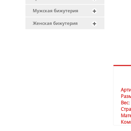
Мужская бижутерия
Женская бижутерия
Арт
Раз
Вес
:
Стр
Мат
Ком