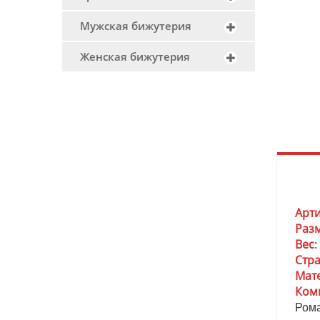
Мужская бижутерия
Женская бижутерия
Арт
Раз
Вес
:
Стр
Мат
Ком
Рома