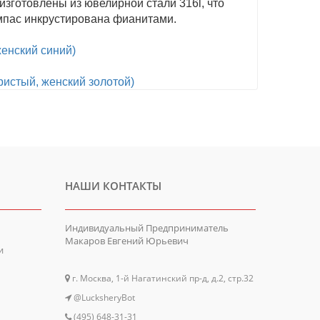
зготовлены из ювелирной стали 316l, что
омпас инкрустирована фианитами.
енский синий)
ристый, женский золотой)
НАШИ КОНТАКТЫ
Индивидуальный Предприниматель
Макаров Евгений Юрьевич
и
г. Москва, 1-й Нагатинский пр-д, д.2, стр.32
@LucksheryBot
(495) 648-31-31