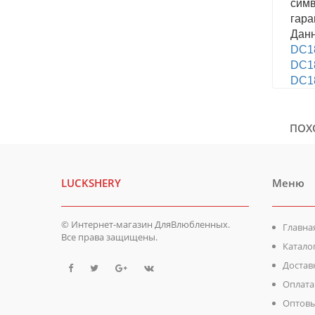
симв
гара
Данн
DC18
D
C1
DC18
ПОХ
LUCKSHERY
Меню
© Интернет-магазин ДляВлюбленных.
Главна
Все права защищены.
Катало
Достав
Оплата
Оптовы