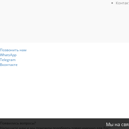
Контак
Позвонить нам
WhatsApp
Telegram
Вконтакте
Появились вопросы?
Мы на свя
Напишите нам и мы поможем подобрать товар именно для Вас!