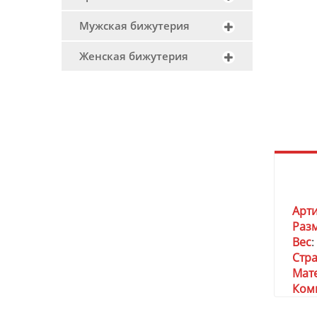
Мужская бижутерия
Женская бижутерия
Арт
Раз
Вес
:
Стр
Мат
Ком