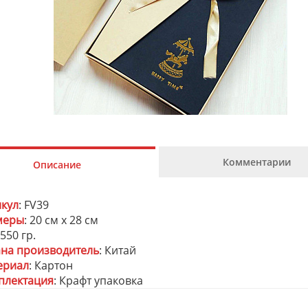
Комментарии
Описание
икул
: FV39
меры
: 20 см х 28 см
 550 гр.
ана производитель
: Китай
ериал
: Картон
плектация
: Крафт упаковка