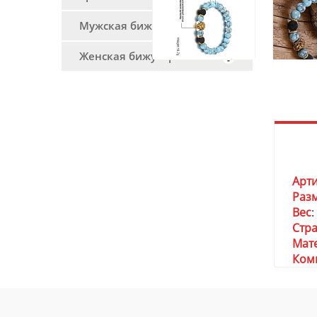
Мужская бижутерия
Женская бижутерия
Арт
Раз
Вес
:
Стр
Мат
Ком