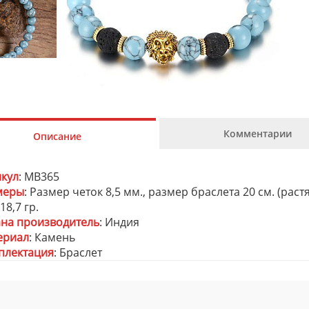
Комментарии
Описание
икул
: MB365
меры
: Размер четок 8,5 мм., размер браслета 20 см. (раст
 18,7 гр.
ана производитель
: Индия
ериал
: Камень
плектация
: Браслет