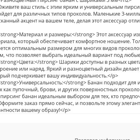
>Разноцветный Пирсинг банан с шариками 3 мм</h2>
Оживите ваш стиль с этим ярким и универсальным пирс
ойдет для различных типов проколов. Маленькие 3-милл
канный акцент на вашем теле, делая этот аксессуар от
strong>Материал и размеры:</strong> Этот аксессуар и
риала, который обеспечивает комфортное ношение. Толщ
ется оптимальным размером для многих видов проколов.
м, что позволяет выбрать идеальный вариант под любы
strong>Цвета:</strong> Шарики доступны в разных цвет
роение или наряд. Яркий и разноцветный дизайн делает
орый подчеркивает вашу индивидуальность.</p>
strong>Универсальность:</strong> Банан подходит для 
х как пупочный, брови, и других поверхностных проколо
 пирсинг банан идеальным выбором для тех, кто предпоч
формите заказ прямо сейчас, и позвольте этому элеган
нтности вашему образу!</p>