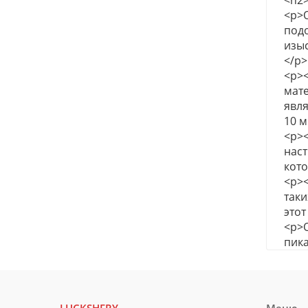
<h2
<p>
под
изыс
</p>
<p><
мате
явля
10 м
<p><
наст
кот
<p><
таки
этот
<p>О
пика