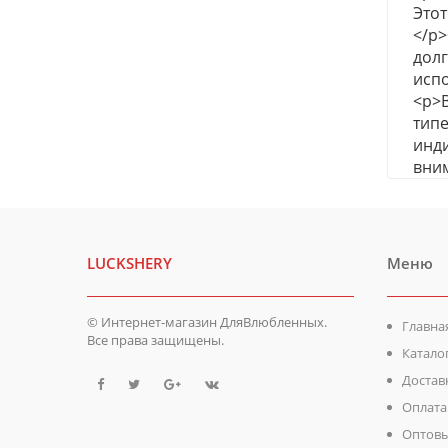
Этот
</p>
долг
испо
<p>В
типе
инди
вним
LUCKSHERY
Меню
© Интернет-магазин ДляВлюбленных.
Главна
Все права защищены.
Катало
Достав
Оплата
Оптовы