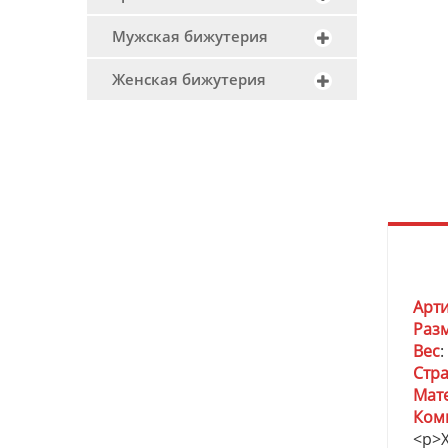
Мужская бижутерия
Женская бижутерия
Арт
Раз
Вес
:
Стр
Мат
Ком
<p>Х