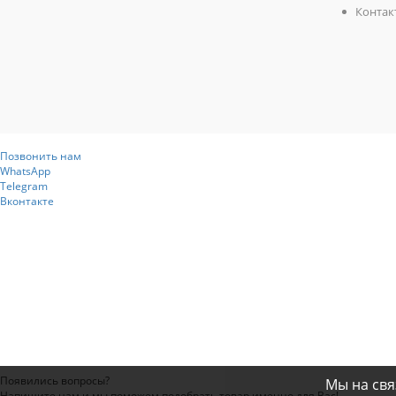
Контак
Позвонить нам
WhatsApp
Telegram
Вконтакте
Появились вопросы?
Мы на свя
Напишите нам и мы поможем подобрать товар именно для Вас!