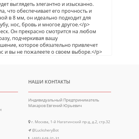
дет выглядеть элегантно и изысканно.
а, что обеспечивает его прочность и
ной в 8 мм, он идеально подходит для
бу, нос, бровь и многое другое.</p>
еск. Он прекрасно смотрится на любом
разу, подчеркивая вашу
ашение, которое обязательно привлечет
с и вы не пожалеете о своем выборе.</p>
НАШИ КОНТАКТЫ
Индивидуальный Предприниматель
Макаров Евгений Юрьевич
и
г. Москва, 1-й Нагатинский пр-д, д.2, стр.32
@LucksheryBot
(495) 648-31-31