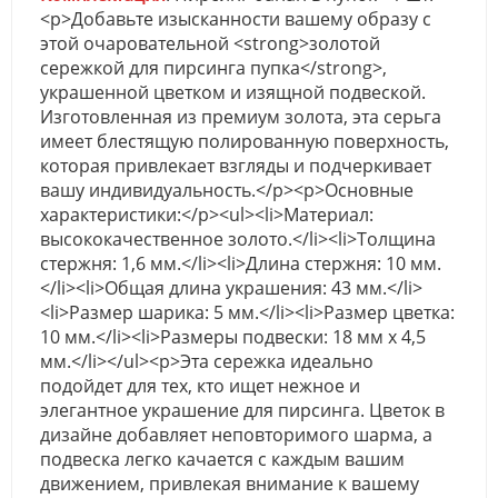
<p>Добавьте изысканности вашему образу с
этой очаровательной <strong>золотой
сережкой для пирсинга пупка</strong>,
украшенной цветком и изящной подвеской.
Изготовленная из премиум золота, эта серьга
имеет блестящую полированную поверхность,
которая привлекает взгляды и подчеркивает
вашу индивидуальность.</p><p>Основные
характеристики:</p><ul><li>Материал:
высококачественное золото.</li><li>Толщина
стержня: 1,6 мм.</li><li>Длина стержня: 10 мм.
</li><li>Общая длина украшения: 43 мм.</li>
<li>Размер шарика: 5 мм.</li><li>Размер цветка:
10 мм.</li><li>Размеры подвески: 18 мм х 4,5
мм.</li></ul><p>Эта сережка идеально
подойдет для тех, кто ищет нежное и
элегантное украшение для пирсинга. Цветок в
дизайне добавляет неповторимого шарма, а
подвеска легко качается с каждым вашим
движением, привлекая внимание к вашему