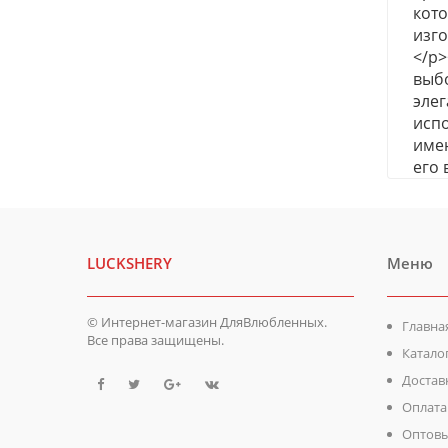
кото
изго
</p>
выбо
элег
испо
имею
его 
LUCKSHERY
Меню
© Интернет-магазин ДляВлюбленных.
Главна
Все права защищены.
Катало
Достав
Оплата
Оптовы