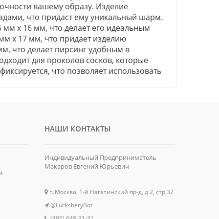
дочности вашему образу. Изделие
здами, что придаст ему уникальный шарм.
мм х 16 мм, что делает его идеальным
мм х 17 мм, что придает изделию
мм, что делает пирсинг удобным в
одходит для проколов сосков, которые
фиксируется, что позволяет использовать
НАШИ КОНТАКТЫ
Индивидуальный Предприниматель
Макаров Евгений Юрьевич
и
г. Москва, 1-й Нагатинский пр-д, д.2, стр.32
@LucksheryBot
(495) 648-31-31