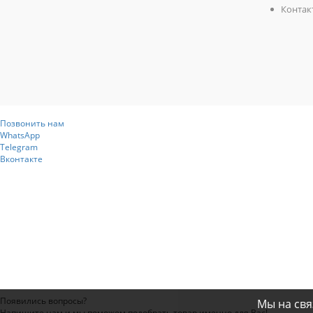
Контак
Позвонить нам
WhatsApp
Telegram
Вконтакте
Появились вопросы?
Мы на свя
Напишите нам и мы поможем подобрать товар именно для Вас!