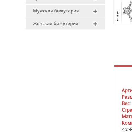
Мужская бижутерия
Женская бижутерия
Арт
Раз
Вес
:
Стр
Мат
Ком
<p>P