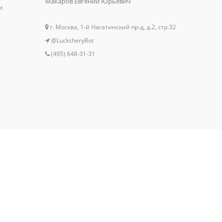
Макаров Евгений Юрьевич
и
г. Москва, 1-й Нагатинский пр-д, д.2, стр.32
@LucksheryBot
(495) 648-31-31