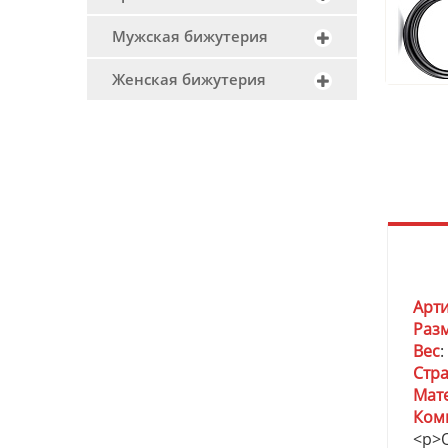
Мужская бижутерия
Женская бижутерия
Арт
Раз
Вес
:
Стр
Мат
Ком
<p>О