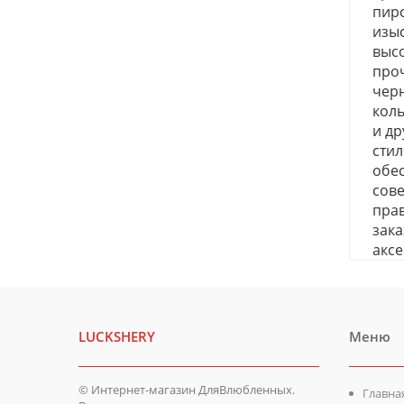
пирс
изы
высо
проч
чер
коль
и др
стил
обе
сове
пра
зака
аксе
LUCKSHERY
Меню
© Интернет-магазин ДляВлюбленных.
Главна