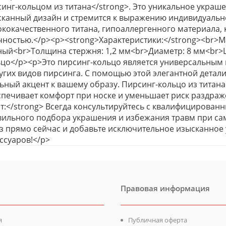
инг-кольцом из титана</strong>. Это уникальное украше
сканный дизайн и стремится к выражению индивидуальн
кокачественного титана, гипоаллергенного материала, 
ностью.</p><p><strong>Характеристики:</strong><br>М
ный<br>Толщина стержня: 1,2 мм<br>Диаметр: 8 мм<br>
цо</p><p>Это пирсинг-кольцо является универсальным и
угих видов пирсинга. С помощью этой элегантной дета
ьный акцент к вашему образу. Пирсинг-кольцо из титана
спечивает комфорт при носке и уменьшает риск раздра
т:</strong> Всегда консультируйтесь с квалифицирован
вильного подбора украшения и избежания травм при са
з прямо сейчас и добавьте исключительное изысканное
ссуаров!</p>
Правовая информация
я
Публичная оферта