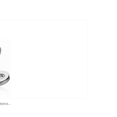
рма...