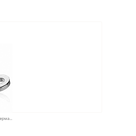
рма...