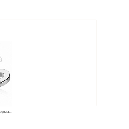
рма...