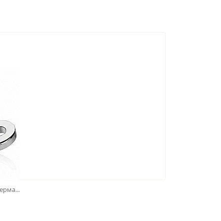
рма...