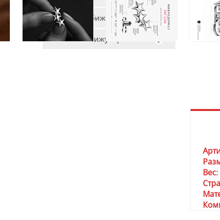
Мужская бижутерия
Женская бижутерия
Арт
Раз
Вес
:
Стр
Мат
Ком