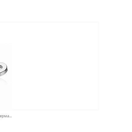
рма...