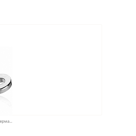
рма...