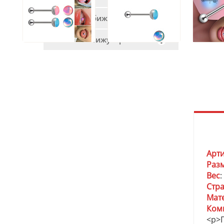
Мужская бижутерия
Женская бижутерия
Арт
Раз
Вес
:
Стр
Мат
Ком
<p>