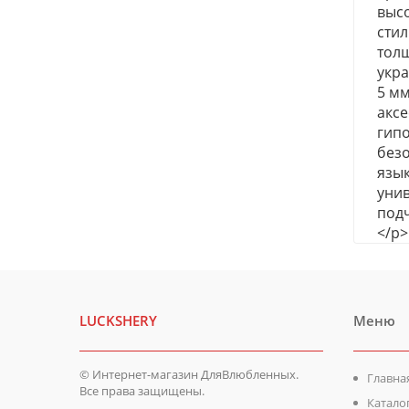
высо
сти
толщ
укра
5 мм
аксе
гип
безо
язык
унив
под
</p>
LUCKSHERY
Меню
© Интернет-магазин ДляВлюбленных.
Главна
Все права защищены.
Катало