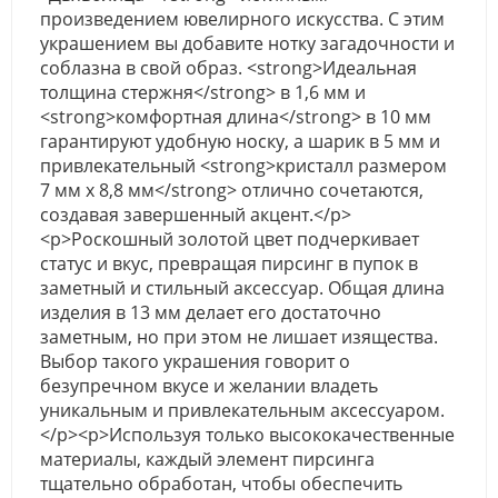
произведением ювелирного искусства. С этим
украшением вы добавите нотку загадочности и
соблазна в свой образ. <strong>Идеальная
толщина стержня</strong> в 1,6 мм и
<strong>комфортная длина</strong> в 10 мм
гарантируют удобную носку, а шарик в 5 мм и
привлекательный <strong>кристалл размером
7 мм х 8,8 мм</strong> отлично сочетаются,
создавая завершенный акцент.</p>
<p>Роскошный золотой цвет подчеркивает
статус и вкус, превращая пирсинг в пупок в
заметный и стильный аксессуар. Общая длина
изделия в 13 мм делает его достаточно
заметным, но при этом не лишает изящества.
Выбор такого украшения говорит о
безупречном вкусе и желании владеть
уникальным и привлекательным аксессуаром.
</p><p>Используя только высококачественные
материалы, каждый элемент пирсинга
тщательно обработан, чтобы обеспечить